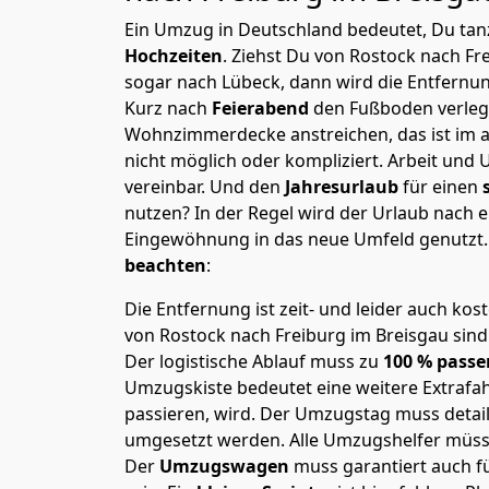
Ein Umzug in Deutschland bedeutet, Du tanz
Hochzeiten
. Ziehst Du von Rostock nach Fr
sogar nach Lübeck, dann wird die Entfernu
Kurz nach
Feierabend
den Fußboden verleg
Wohnzimmerdecke anstreichen, das ist im a
nicht möglich oder kompliziert.
Arbeit und 
vereinbar. Und den
Jahresurlaub
für einen
nutzen? In der Regel wird der Urlaub nach
Eingewöhnung in das neue Umfeld genutzt
beachten
:
Die Entfernung ist zeit- und leider auch kos
von Rostock nach Freiburg im Breisgau sind 
Der logistische Ablauf muss zu
100 % passe
Umzugskiste bedeutet eine weitere Extrafahr
passieren, wird.
Der Umzugstag muss detaill
umgesetzt werden. Alle Umzugshelfer müsse
Der
Umzugswagen
muss garantiert auch f