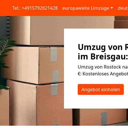
Tel.: +4915792621428
europaweite Umzüge
deut
Umzug von R
im Breisgau:
Umzug von Rostock nac
€: Kostenloses Angebot
Angebot einholen