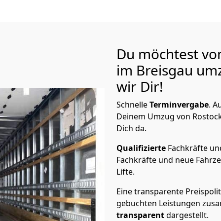
Du möchtest von
im Breisgau
umz
wir Dir!
Schnelle
Terminvergabe
.
Au
Deinem Umzug von Rostock n
Dich da.
Qualifizierte
Fachkräfte u
Fachkräfte und neue Fahrze
Lifte.
Eine transparente Preispolit
gebuchten Leistungen zusam
transparent
dargestellt.