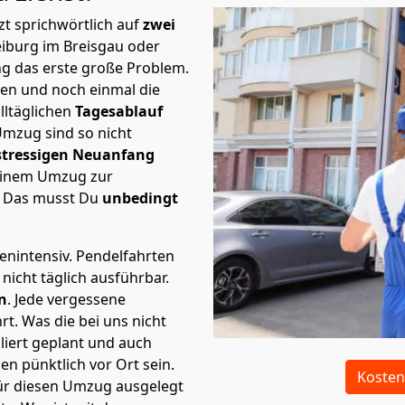
t sprichwörtlich auf
zwei
eiburg im Breisgau oder
ng das erste große Problem.
en und noch einmal die
lltäglichen
Tagesablauf
Umzug sind so nicht
stressigen Neuanfang
 einem Umzug zur
. Das musst Du
unbedingt
tenintensiv. Pendelfahrten
nicht täglich ausführbar.
n
. Jede vergessene
t. Was die bei uns nicht
iert geplant und auch
n pünktlich vor Ort sein.
Kosten
ür diesen Umzug ausgelegt