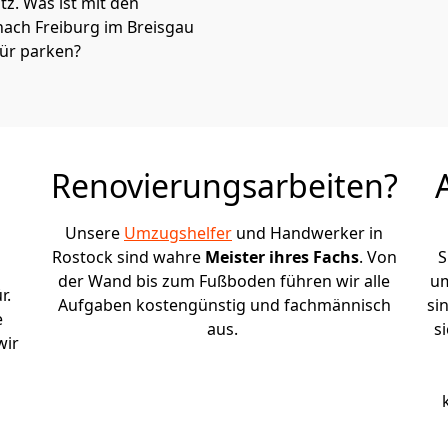
atz. Was ist mit den
nach Freiburg im Breisgau
tür parken?
Renovierungsarbeiten?
Unsere
Umzugshelfer
und Handwerker in
Rostock sind wahre
Meister ihres Fachs
. Von
S
der Wand bis zum Fußboden führen wir alle
um
r.
Aufgaben kostengünstig und fachmännisch
si
e
aus.
s
wir