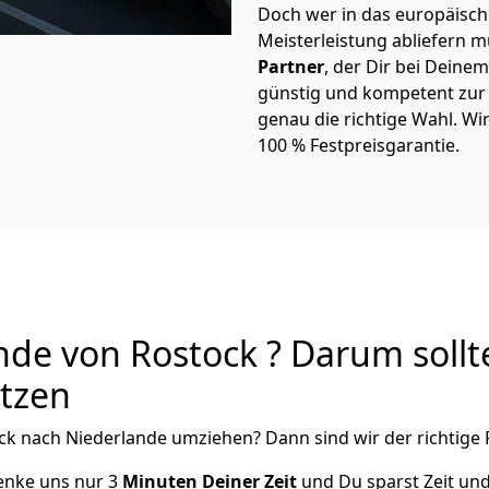
Doch wer in das europäische
Meisterleistung abliefern 
Partner
, der Dir bei Dein
günstig und kompetent zur S
genau die richtige Wahl. Wi
100 % Festpreisgarantie.
de von Rostock ? Darum sollt
utzen
ck
nach Niederlande
umziehen? Dann sind wir der richtige 
henke uns nur
3
Minuten Deiner Zeit
und Du sparst Zeit un