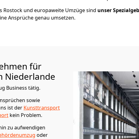
us
Rostock
und europaweite Umzüge sind
unser Spezialgeb
ine Ansprüche genau umsetzen.
ehmen für
 Niederlande
ug Business tätig.
Ansprüchen sowie
ns ist der
Kunsttransport
port
kein Problem.
 hin zu aufwendigen
ehördenumzug
oder