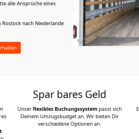
te alle Ansprüche eines
n
Rostock
nach Niederlande
rhalten
Spar bares Geld
em
Unser
flexibles Buchungssystem
passt sich
E
res
Deinem Umzugsbudget an. Wir bieten Dir
verschiedene Optionen an.
t
en