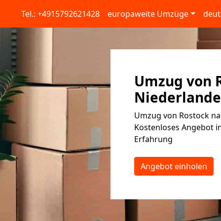
Tel.: +4915792621428
europaweite Umzüge
deut
Umzug von R
Niederlande:
Umzug von Rostock nac
Kostenloses Angebot in
Erfahrung
Angebot einholen