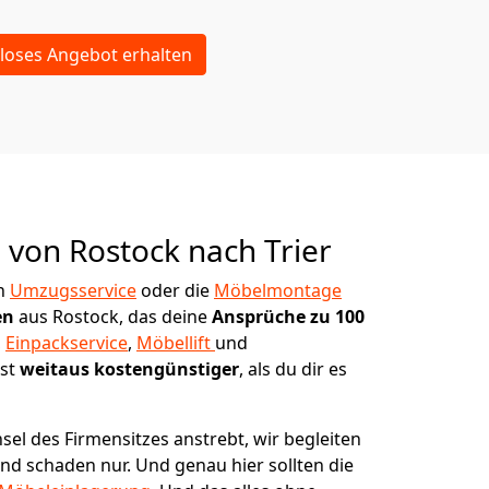
loses Angebot erhalten
g von
Rostock nach Trier
in
Umzugsservice
oder die
Möbelmontage
en
aus Rostock, das deine
Ansprüche zu 100
,
Einpackservice
,
Möbellift
und
ist
weitaus kostengünstiger
, als du dir es
l des Firmensitzes anstrebt, wir begleiten
 und schaden nur. Und genau hier sollten die