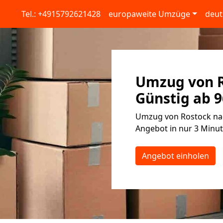
Tel.: +4915792621428
europaweite Umzüge
deut
Umzug von R
Günstig ab 9
Umzug von Rostock nach
Angebot in nur 3 Minut
Angebot einholen