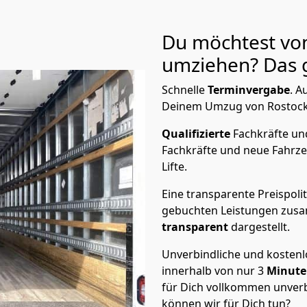
Du möchtest von
umziehen? Das g
Schnelle
Terminvergabe
.
Au
Deinem Umzug von Rostock n
Qualifizierte
Fachkräfte u
Fachkräfte und neue Fahrze
Lifte.
Eine transparente Preispolit
gebuchten Leistungen zusam
transparent
dargestellt.
Unverbindliche und kosten
innerhalb von nur
3
Minut
für Dich vollkommen unverb
können wir für Dich tun?