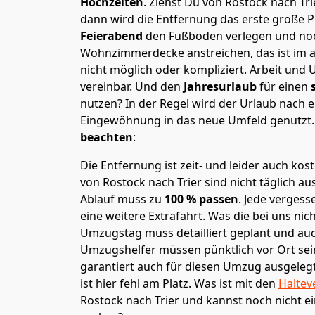
Hochzeiten
. Ziehst Du von Rostock nach Tr
dann wird die Entfernung das erste große 
Feierabend
den Fußboden verlegen und noc
Wohnzimmerdecke anstreichen, das ist im a
nicht möglich oder kompliziert.
Arbeit und 
vereinbar. Und den
Jahresurlaub
für einen
nutzen? In der Regel wird der Urlaub nach
Eingewöhnung in das neue Umfeld genutzt
beachten
:
Die Entfernung ist zeit- und leider auch kos
von Rostock nach Trier sind nicht täglich au
Ablauf muss zu
100 % passen
. Jede verges
eine weitere Extrafahrt. Was die bei uns nic
Umzugstag muss detailliert geplant und au
Umzugshelfer müssen pünktlich vor Ort sei
garantiert auch für diesen Umzug ausgelegt 
ist hier fehl am Platz. Was ist mit den
Haltev
Rostock nach Trier und kannst noch nicht e