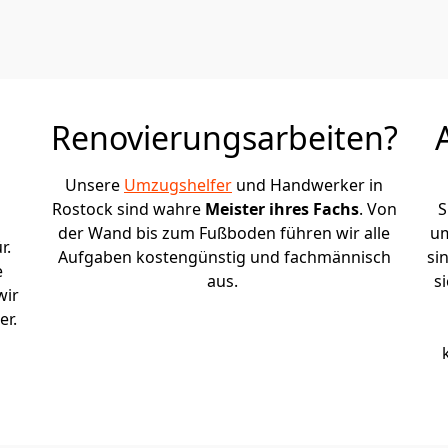
Renovierungsarbeiten?
Unsere
Umzugshelfer
und Handwerker in
Rostock sind wahre
Meister ihres Fachs
. Von
S
der Wand bis zum Fußboden führen wir alle
um
r.
Aufgaben kostengünstig und fachmännisch
si
e
aus.
s
wir
er.