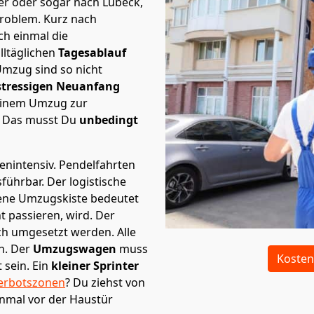
ier oder sogar nach Lübeck,
Problem.
Kurz nach
h einmal die
lltäglichen
Tagesablauf
Umzug sind so nicht
stressigen Neuanfang
 einem Umzug zur
. Das musst Du
unbedingt
tenintensiv. Pendelfahrten
sführbar.
Der logistische
sene Umzugskiste bedeutet
ht passieren, wird.
Der
ch umgesetzt werden. Alle
n. Der
Umzugswagen
muss
Kosten
sein. Ein
kleiner Sprinter
erbotszonen
? Du ziehst von
inmal vor der Haustür