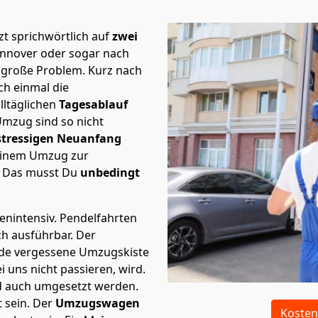
t sprichwörtlich auf
zwei
annover oder sogar nach
e große Problem.
Kurz nach
h einmal die
lltäglichen
Tagesablauf
Umzug sind so nicht
stressigen Neuanfang
 einem Umzug zur
. Das musst Du
unbedingt
tenintensiv. Pendelfahrten
ch ausführbar.
Der
Jede vergessene Umzugskiste
i uns nicht passieren, wird.
d auch umgesetzt werden.
 sein. Der
Umzugswagen
Kosten