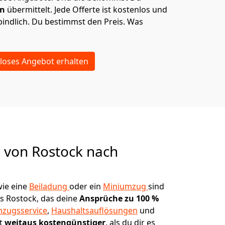
en
übermittelt. Jede Offerte ist kostenlos und
indlich. Du bestimmst den Preis. Was
loses Angebot erhalten
g von
Rostock nach
ie eine
Beiladung
oder ein
Miniumzug
sind
s Rostock, das deine
Ansprüche zu 100 %
zugsservice
,
Haushaltsauflösungen
und
st
weitaus kostengünstiger
, als du dir es