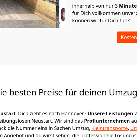
innerhalb von nur
3
Minut
für Dich vollkommen unverb
können wir für Dich tun?
Kosten
Die besten Preise für deinen Umzu
ustart
. Dich zieht es nach Hannover?
Unsere Leistungen
w
reibungslosen Neustart.
Wir sind das
Profiunternehmen
au
ostock die Nummer eins in Sachen Umzug,
Kleintransporte
,
Um
n Angebot und du wirst sehen, die professionelle Lösung i