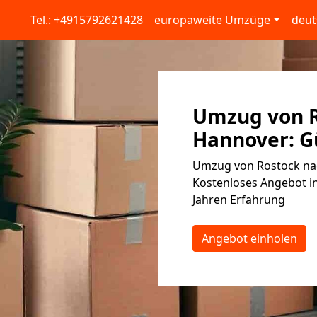
Tel.: +4915792621428
europaweite Umzüge
deut
Umzug von R
Hannover: Gü
Umzug von Rostock nac
Kostenloses Angebot in
Jahren Erfahrung
Angebot einholen