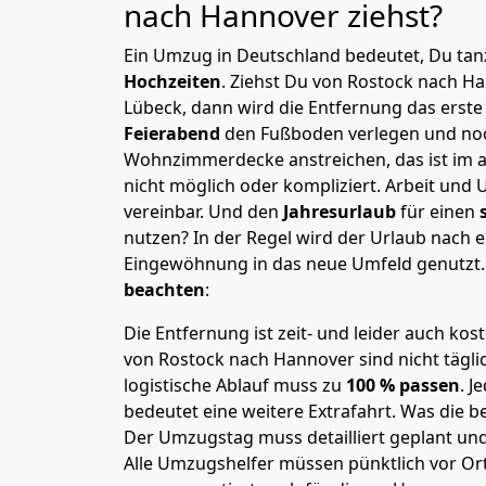
nach Hannover
ziehst?
Ein Umzug in Deutschland bedeutet, Du tanz
Hochzeiten
. Ziehst Du von Rostock nach H
Lübeck, dann wird die Entfernung das erst
Feierabend
den Fußboden verlegen und noc
Wohnzimmerdecke anstreichen, das ist im a
nicht möglich oder kompliziert.
Arbeit und 
vereinbar. Und den
Jahresurlaub
für einen
nutzen? In der Regel wird der Urlaub nach
Eingewöhnung in das neue Umfeld genutzt
beachten
:
Die Entfernung ist zeit- und leider auch kos
von Rostock nach Hannover sind nicht tägli
logistische Ablauf muss zu
100 % passen
. 
bedeutet eine weitere Extrafahrt. Was die be
Der Umzugstag muss detailliert geplant un
Alle Umzugshelfer müssen pünktlich vor Ort