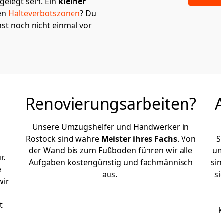
elegt sein. Ein
kleiner
den
Halteverbotszonen
? Du
st noch nicht einmal vor
Renovierungsarbeiten?
Unsere Umzugshelfer und Handwerker in
Rostock sind wahre
Meister ihres Fachs
. Von
S
der Wand bis zum Fußboden führen wir alle
um
r.
Aufgaben kostengünstig und fachmännisch
si
e
aus.
s
wir
t